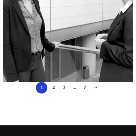
2
3
…
9
1