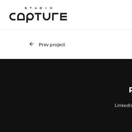
Prev project
LinkedI