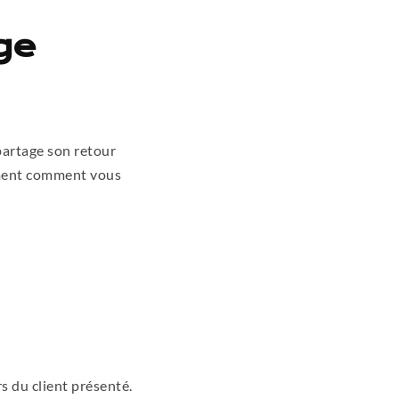
ge
partage son retour
ement comment vous
rs du client présenté.