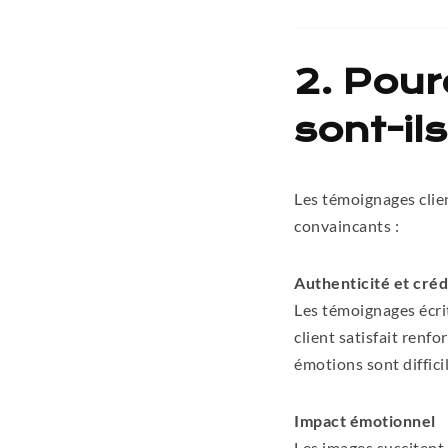
2. Pour
sont-ils
Les témoignages clie
convaincants :
Authenticité et crédi
Les témoignages écri
client satisfait renfo
émotions sont difficil
Impact émotionnel
Les images suscitent