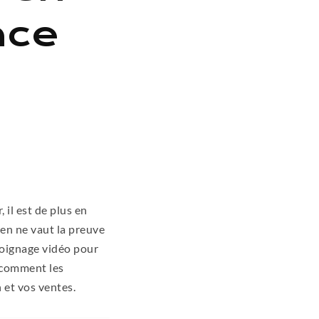
nce
il est de plus en
ien ne vaut la preuve
émoignage vidéo pour
t comment les
 et vos ventes.