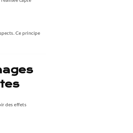
ospects. Ce principe
nages
ntes
r des effets