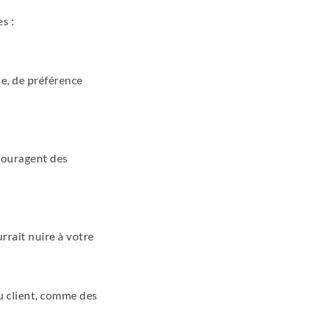
s :
ue, de préférence
ncouragent des
rrait nuire à votre
du client, comme des