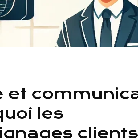
 et communicat
uoi les
gnages clients